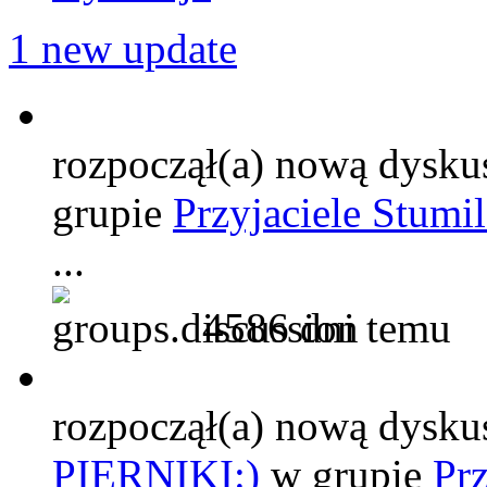
1 new update
rozpoczął(a) nową dysku
grupie
Przyjaciele Stum
...
4586 dni temu
rozpoczął(a) nową dysku
PIERNIKI:)
w grupie
Pr