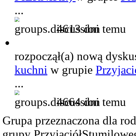
...
4613 dni temu
rozpoczął(a) nową dysku
kuchni
w grupie
Przyjac
...
4664 dni temu
Grupa przeznaczona dla rod
grupy PrzyjaciółStumilowe